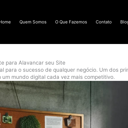
Home
Quem Somos
O Que Fazemos
Contato
Blo
te para Alavancar seu Site
cial para o sucesso de qualquer negócio. Um dos pr
um mundo digital cada vez mais competitivo.