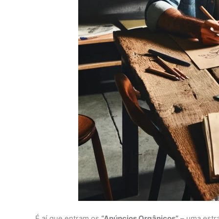
É aí que entram os
“Anúncios Orgânicos”
– uma estra