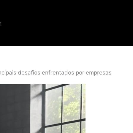
g
incipais desafios enfrentados por empresas