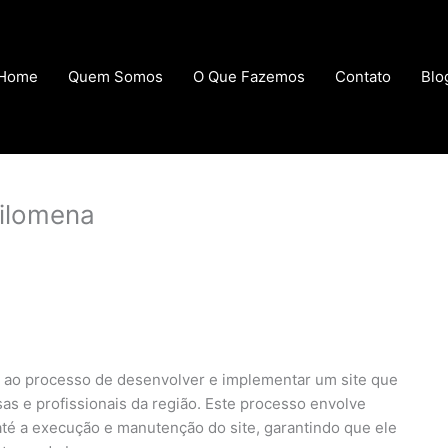
Home
Quem Somos
O Que Fazemos
Contato
Blo
Filomena
e ao processo de desenvolver e implementar um site que
s e profissionais da região. Este processo envolve
 até a execução e manutenção do site, garantindo que ele