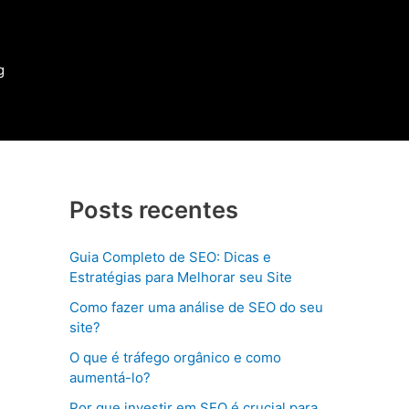
g
Posts recentes
Guia Completo de SEO: Dicas e
Estratégias para Melhorar seu Site
Como fazer uma análise de SEO do seu
site?
O que é tráfego orgânico e como
aumentá-lo?
Por que investir em SEO é crucial para