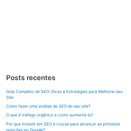
Qual é a importância do SEO para o
seu negócio online?
Seo
/ Por
Divulgue SEO
/
04/06/2024
/
3 minutos de leitura
A importância do SEO para o seu negócio online.
Qual
Veja Mais »
é
Posts recentes
a
importância
do
SEO
Guia Completo de SEO: Dicas e Estratégias para Melhorar seu
para
Site
o
seu
negócio
Como fazer uma análise de SEO do seu site?
online?
O que é tráfego orgânico e como aumentá-lo?
Por que investir em SEO é crucial para alcançar as primeiras
posições no Google?