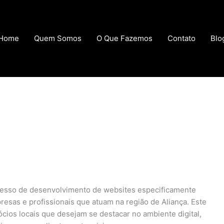
Home
Quem Somos
O Que Fazemos
Contato
Blo
ocesso de desenvolvimento de websites especificamente
esas e profissionais que atuam na região de Aliança. Este
ócios locais que desejam se destacar no ambiente digital,