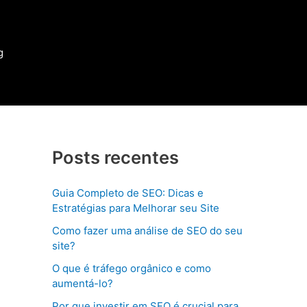
g
Posts recentes
Guia Completo de SEO: Dicas e
Estratégias para Melhorar seu Site
Como fazer uma análise de SEO do seu
site?
O que é tráfego orgânico e como
aumentá-lo?
Por que investir em SEO é crucial para