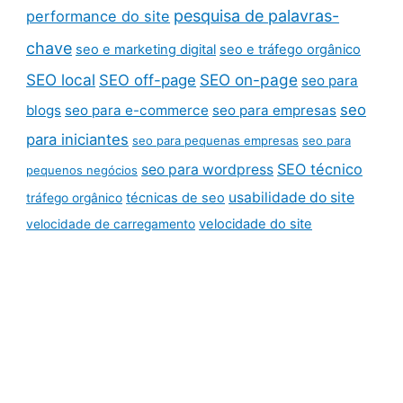
pesquisa de palavras-
performance do site
chave
seo e marketing digital
seo e tráfego orgânico
SEO local
SEO on-page
SEO off-page
seo para
seo
blogs
seo para e-commerce
seo para empresas
para iniciantes
seo para pequenas empresas
seo para
SEO técnico
seo para wordpress
pequenos negócios
usabilidade do site
técnicas de seo
tráfego orgânico
velocidade do site
velocidade de carregamento