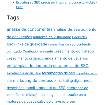
Estratégias SEO precisam integrar o conceito Mobile-
First
Tags
análise de concorrentes
análise de seo
aumento
de conversões
aumento de visibilidade
Backlinks
backlinks de qualidade
campanhas de seo
conteúdo
crescimento do tráfego
otimizado
Conteúdo relevante
crescimento orgânico
engajamento de usuários
estratégias de conteúdo
estratégias de SEO
ferramentas de seo
experiência do usuário
importância do
marketing de conteúdo
marketing digital
meta
seo
monitoramento de SEO
descrições
otimização de
otimização de imagens
otimização para
conteúdo
motores de busca
palavras-chave para seo