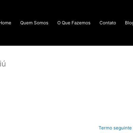
Home
Quem Somos
O Que Fazemos
Contato
Blo
iú
Termo seguinte