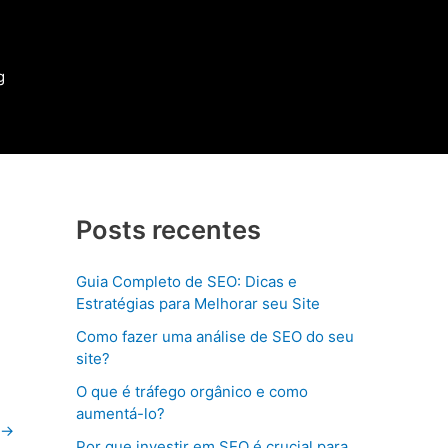
g
Posts recentes
Guia Completo de SEO: Dicas e
Estratégias para Melhorar seu Site
Como fazer uma análise de SEO do seu
site?
O que é tráfego orgânico e como
aumentá-lo?
→
Por que investir em SEO é crucial para