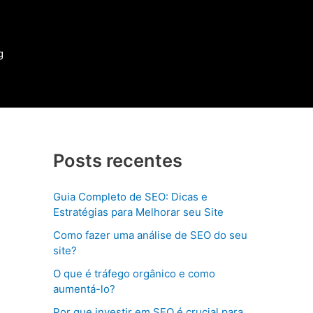
g
Posts recentes
Guia Completo de SEO: Dicas e
Estratégias para Melhorar seu Site
Como fazer uma análise de SEO do seu
site?
O que é tráfego orgânico e como
aumentá-lo?
Por que investir em SEO é crucial para