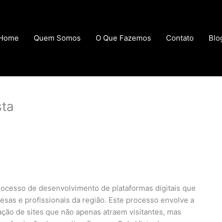
Home
Quem Somos
O Que Fazemos
Contato
Blo
sta
processo de desenvolvimento de plataformas digitais que
sas e profissionais da região. Este processo envolve a
ão de sites que não apenas atraem visitantes, mas