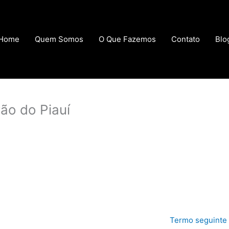
Home
Quem Somos
O Que Fazemos
Contato
Blo
ão do Piauí
Termo seguinte