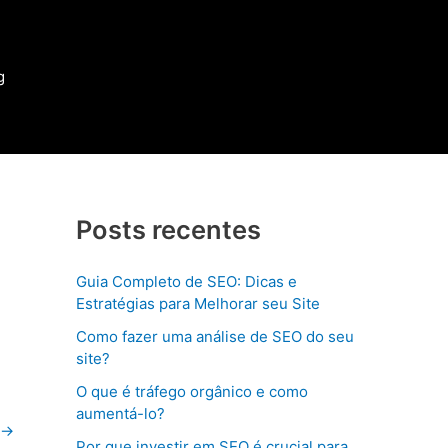
g
Posts recentes
Guia Completo de SEO: Dicas e
Estratégias para Melhorar seu Site
Como fazer uma análise de SEO do seu
site?
O que é tráfego orgânico e como
aumentá-lo?
→
Por que investir em SEO é crucial para