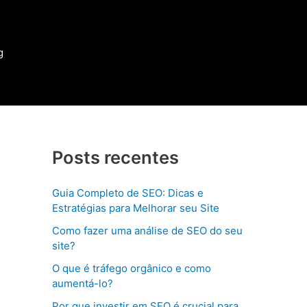
g
Posts recentes
Guia Completo de SEO: Dicas e
Estratégias para Melhorar seu Site
Como fazer uma análise de SEO do seu
site?
O que é tráfego orgânico e como
aumentá-lo?
Por que investir em SEO é crucial para