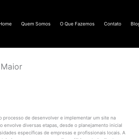
Home
Quem Somos
O Que Fazemos
Contato
Blo
 Maior
o processo de desenvolver e implementar um site na
o envolve diversas etapas, desde o planejamento inicial
sidades específicas de empresas e profissionais locais. A