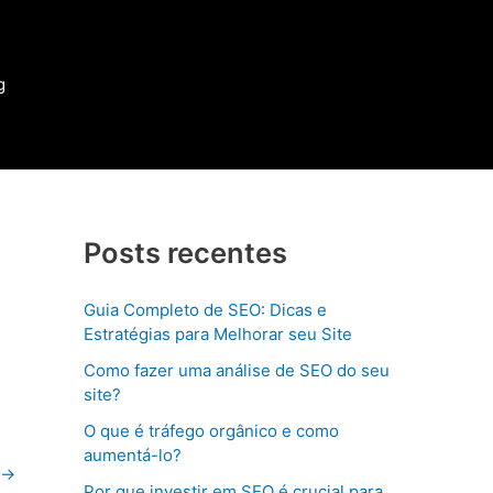
g
Posts recentes
Guia Completo de SEO: Dicas e
Estratégias para Melhorar seu Site
Como fazer uma análise de SEO do seu
site?
O que é tráfego orgânico e como
aumentá-lo?
→
Por que investir em SEO é crucial para