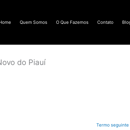
Home
Quem Somos
O Que Fazemos
Contato
Blo
Novo do Piauí
Termo seguinte