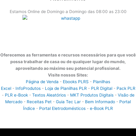
Estamos Online de Domingo a Domingo das 08:00 as 23:00
Oferecemos as ferramentas e recursos necessários para que você
possa trabalhar de casa ou de qualquer lugar do mundo,
aproveitando ao máximo seu potencial profissional.
Visite nossos Sites:
Página de Venda
-
Ebooks PLRS
-
Planilhas
Excel
-
InfoProdutos
-
Loja de Planilhas PLR
-
PLR Digital
-
Pack PLR
-
PLR e-Book
-
Textos Aleatórios
-
MKT Produtos Digitais
-
Visão de
Mercado
-
Receitas Pet
-
Guia Tec Lar
-
Bem Informado
-
Portal
Índice
-
Portal Eletrodomésticos
-
e-Book PLR