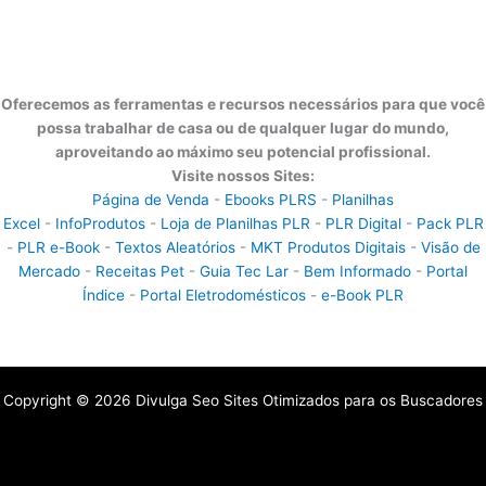
Oferecemos as ferramentas e recursos necessários para que você
possa trabalhar de casa ou de qualquer lugar do mundo,
aproveitando ao máximo seu potencial profissional.
Visite nossos Sites:
Página de Venda
-
Ebooks PLRS
-
Planilhas
Excel
-
InfoProdutos
-
Loja de Planilhas PLR
-
PLR Digital
-
Pack PLR
-
PLR e-Book
-
Textos Aleatórios
-
MKT Produtos Digitais
-
Visão de
Mercado
-
Receitas Pet
-
Guia Tec Lar
-
Bem Informado
-
Portal
Índice
-
Portal Eletrodomésticos
-
e-Book PLR
Copyright © 2026 Divulga Seo Sites Otimizados para os Buscadores