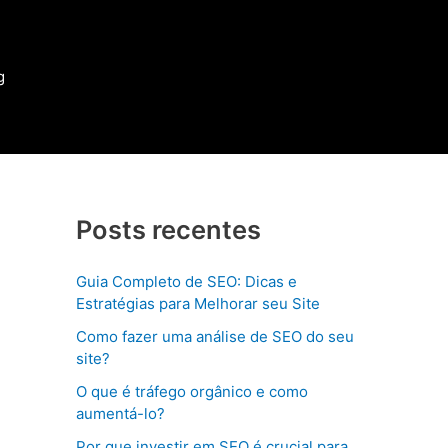
g
Posts recentes
Guia Completo de SEO: Dicas e
Estratégias para Melhorar seu Site
Como fazer uma análise de SEO do seu
site?
O que é tráfego orgânico e como
aumentá-lo?
Por que investir em SEO é crucial para