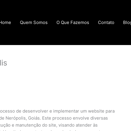
Home
Quem Somos
O Que Fazemos
Contato
Blo
is
processo de desenvolver e implementar um website para
de Nerópolis, Goiás. Este processo envolve diversas
ecução e manutenção do site, visando atender às