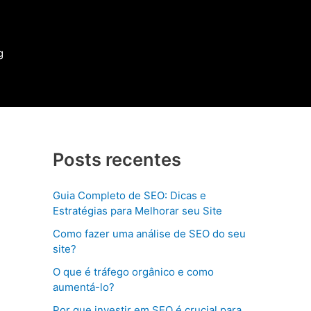
g
Posts recentes
Guia Completo de SEO: Dicas e
Estratégias para Melhorar seu Site
Como fazer uma análise de SEO do seu
site?
O que é tráfego orgânico e como
aumentá-lo?
Por que investir em SEO é crucial para