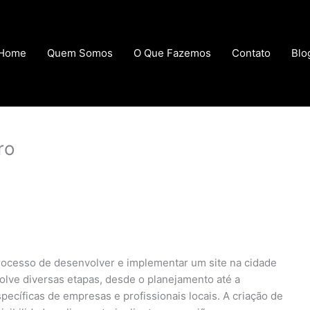
Home
Quem Somos
O Que Fazemos
Contato
Blo
ro
processo de desenvolver e implementar um site na cidade
lve diversas etapas, desde o planejamento até a
ecíficas de empresas e profissionais locais. A criação de