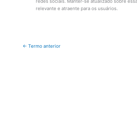
redes sociais. Manter-se atualizado sobre essa
relevante e atraente para os usuários.
←
Termo anterior