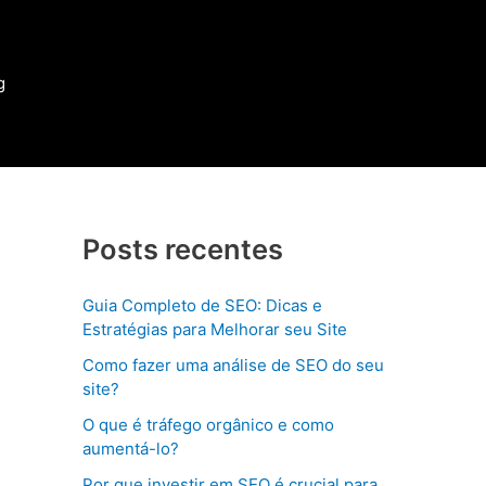
g
Posts recentes
Guia Completo de SEO: Dicas e
Estratégias para Melhorar seu Site
Como fazer uma análise de SEO do seu
site?
O que é tráfego orgânico e como
aumentá-lo?
Por que investir em SEO é crucial para