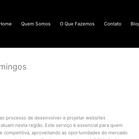
Home
Quem Somos
O Que Fazemos
Contato
Blo
omingos
ao processo de desenvolver e projetar websites
 atuam nesta região. Este serviço é essencial para quem
 e competitiva, aproveitando as oportunidades do mercado