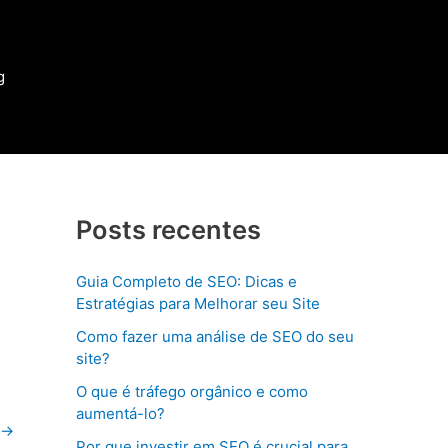
g
Posts recentes
Guia Completo de SEO: Dicas e
Estratégias para Melhorar seu Site
Como fazer uma análise de SEO do seu
site?
O que é tráfego orgânico e como
aumentá-lo?
→
Por que investir em SEO é crucial para