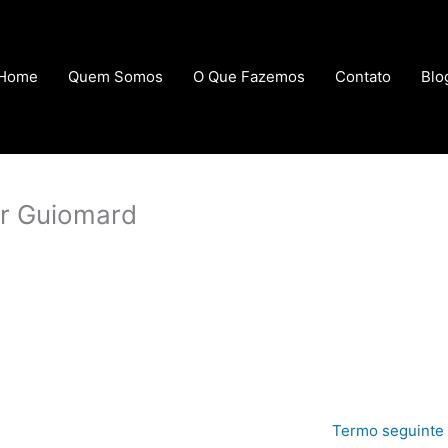
Home
Quem Somos
O Que Fazemos
Contato
Blo
or Guiomard
Termo seguinte