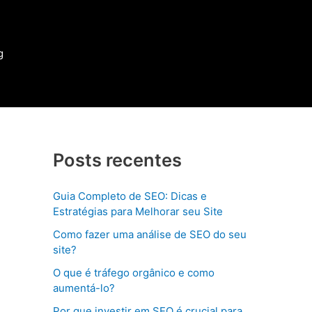
g
Posts recentes
Guia Completo de SEO: Dicas e
Estratégias para Melhorar seu Site
Como fazer uma análise de SEO do seu
site?
O que é tráfego orgânico e como
aumentá-lo?
Por que investir em SEO é crucial para