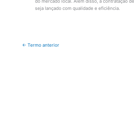
do mercado local. Além disso, a contratação d
seja lançado com qualidade e eficiência.
←
Termo anterior