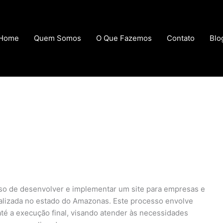
Home
Quem Somos
O Que Fazemos
Contato
Blo
sso de desenvolver e implementar um site para empresas e
calizada no estado do Amazonas. Este processo envolve
até a execução final, visando atender às necessidades