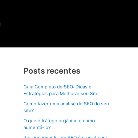
g
Posts recentes
Guia Completo de SEO: Dicas e
Estratégias para Melhorar seu Site
Como fazer uma análise de SEO do seu
site?
O que é tráfego orgânico e como
aumentá-lo?
Por que investir em SEO é crucial para