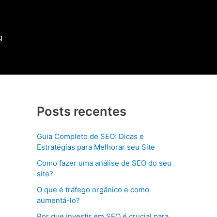
g
Posts recentes
Guia Completo de SEO: Dicas e
Estratégias para Melhorar seu Site
Como fazer uma análise de SEO do seu
site?
O que é tráfego orgânico e como
aumentá-lo?
Por que investir em SEO é crucial para