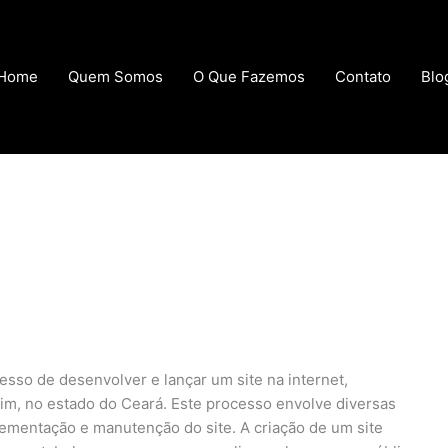
Home
Quem Somos
O Que Fazemos
Contato
Blo
esso de desenvolver e lançar um site na internet,
im, no estado do Ceará. Este processo envolve diversas
plementação e manutenção do site. A criação de um site