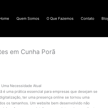
Home
Quem Somos
O Que Fazemos
Contato
Blo
tes em Cunha Porã
 Uma Necessidade Atual
 é uma prática essencial para empresas que desejam se
digitalização, ter uma presença online se tornou uma
todos os tamanhos. Um website bem desenvolvido não