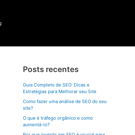
g
Posts recentes
Guia Completo de SEO: Dicas e
Estratégias para Melhorar seu Site
Como fazer uma análise de SEO do seu
site?
O que é tráfego orgânico e como
aumentá-lo?
Por que investir em SEO é crucial para