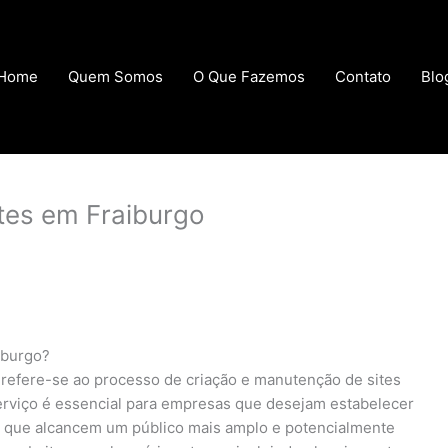
Home
Quem Somos
O Que Fazemos
Contato
Blo
tes em Fraiburgo
iburgo?
refere-se ao processo de criação e manutenção de sites
serviço é essencial para empresas que desejam estabelecer
do que alcancem um público mais amplo e potencialmente