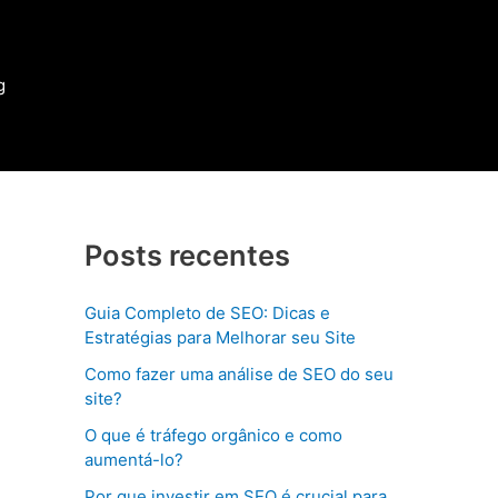
g
Posts recentes
Guia Completo de SEO: Dicas e
Estratégias para Melhorar seu Site
Como fazer uma análise de SEO do seu
site?
O que é tráfego orgânico e como
aumentá-lo?
Por que investir em SEO é crucial para