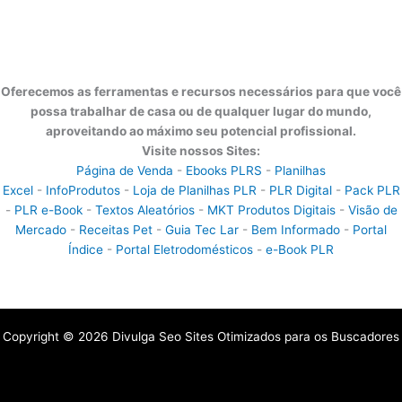
Oferecemos as ferramentas e recursos necessários para que você
possa trabalhar de casa ou de qualquer lugar do mundo,
aproveitando ao máximo seu potencial profissional.
Visite nossos Sites:
Página de Venda
-
Ebooks PLRS
-
Planilhas
Excel
-
InfoProdutos
-
Loja de Planilhas PLR
-
PLR Digital
-
Pack PLR
-
PLR e-Book
-
Textos Aleatórios
-
MKT Produtos Digitais
-
Visão de
Mercado
-
Receitas Pet
-
Guia Tec Lar
-
Bem Informado
-
Portal
Índice
-
Portal Eletrodomésticos
-
e-Book PLR
Copyright © 2026 Divulga Seo Sites Otimizados para os Buscadores