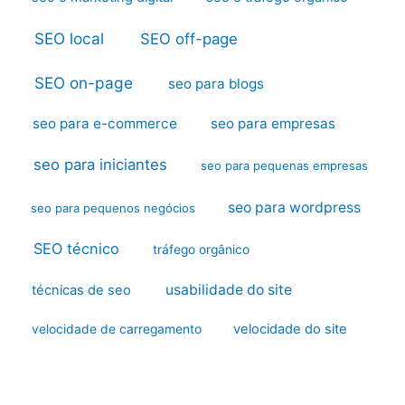
SEO local
SEO off-page
SEO on-page
seo para blogs
seo para e-commerce
seo para empresas
seo para iniciantes
seo para pequenas empresas
seo para wordpress
seo para pequenos negócios
SEO técnico
tráfego orgânico
usabilidade do site
técnicas de seo
velocidade do site
velocidade de carregamento