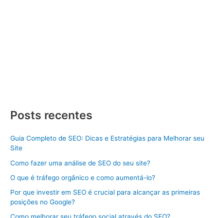
Criar Site
/ Por
Divulgue SEO
/
22/01/2024
/
3 minutos de
leitura
Criar Site Alagoas Criar Site Alagoas, criar um Site de Sucesso
Dicas e Estratégias Aprenda como criar um site de sucesso
com dicas e estratégias. Descubra os passos essenciais para
se destacar online. Criar Site Alagoas pode parecer uma
tarefa desafiadora, mas com o conhecimento certo e as
estratégias adequadas, você pode construir uma presença […]
Criar
Veja Mais »
Site
Posts recentes
Alagoas
Guia Completo de SEO: Dicas e Estratégias para Melhorar seu
Site
Como fazer uma análise de SEO do seu site?
O que é tráfego orgânico e como aumentá-lo?
Por que investir em SEO é crucial para alcançar as primeiras
posições no Google?
Como melhorar seu tráfego social através do SEO?