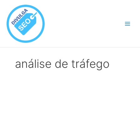
Ir
para
o
conteúdo
análise de tráfego