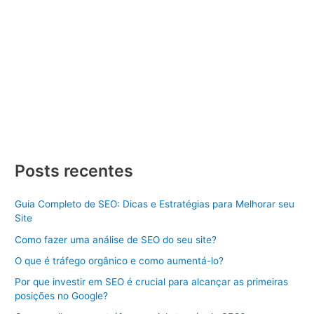
Seo Local
/ Por
Divulgue SEO
/
23/10/2023
/
2 minutos de
leitura
Divulga SEO Elevando a Reputação Online em Todo o Brasil O
Gerenciamento de Reputação Online é uma parte fundamental
da estratégia de marketing digital para empresas, marcas e
indivíduos nos dias de hoje. Manter uma reputação positiva na
internet é crucial, pois influencia diretamente na confiança do
público e, por consequência, no sucesso de um […]
Divulga
Veja Mais »
SEO
Posts recentes
Elevando
a
Reputação
Online
Guia Completo de SEO: Dicas e Estratégias para Melhorar seu
em
Site
Todo
o
Brasil
Como fazer uma análise de SEO do seu site?
O que é tráfego orgânico e como aumentá-lo?
Por que investir em SEO é crucial para alcançar as primeiras
posições no Google?