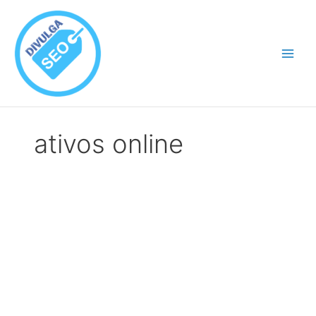
Ir
para
o
conteúdo
ativos online
Divulga SEO Elevando a Reputação
Online em Todo o Brasil