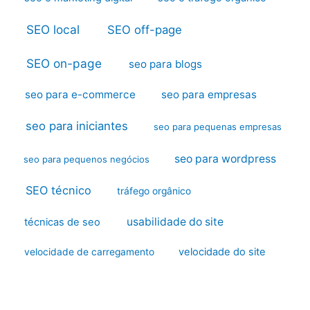
SEO local
SEO off-page
SEO on-page
seo para blogs
seo para e-commerce
seo para empresas
seo para iniciantes
seo para pequenas empresas
seo para wordpress
seo para pequenos negócios
SEO técnico
tráfego orgânico
usabilidade do site
técnicas de seo
velocidade do site
velocidade de carregamento