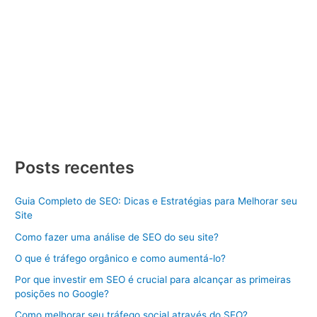
Criar Site
/ Por
Divulgue SEO
/
19/01/2024
/
3 minutos de
leitura
Criar Site Palmas Criar Site Palmas, criar um Site de Sucesso
Dicas e Estratégias Aprenda como criar um site de sucesso
com dicas e estratégias. Descubra os passos essenciais para
se destacar online. Criar Site Palmas pode parecer uma tarefa
desafiadora, mas com o conhecimento certo e as estratégias
adequadas, você pode construir uma presença […]
Criar
Veja Mais »
Site
Posts recentes
Palmas
Guia Completo de SEO: Dicas e Estratégias para Melhorar seu
Site
Como fazer uma análise de SEO do seu site?
O que é tráfego orgânico e como aumentá-lo?
Por que investir em SEO é crucial para alcançar as primeiras
posições no Google?
Como melhorar seu tráfego social através do SEO?