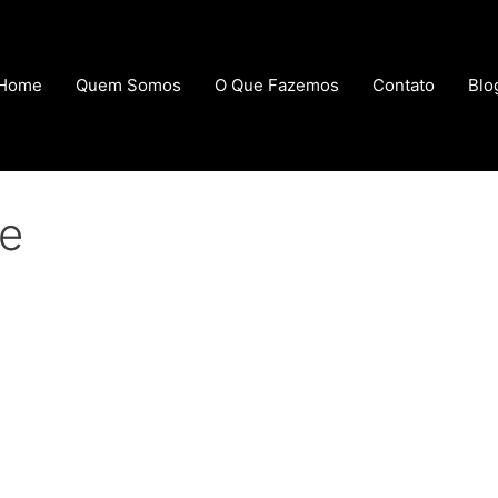
Home
Quem Somos
O Que Fazemos
Contato
Blo
ne