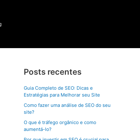
g
Posts recentes
Guia Completo de SEO: Dicas e
Estratégias para Melhorar seu Site
Como fazer uma análise de SEO do seu
site?
O que é tráfego orgânico e como
aumentá-lo?
Por que investir em SEO é crucial para