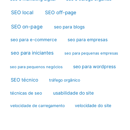
SEO local
SEO off-page
SEO on-page
seo para blogs
seo para e-commerce
seo para empresas
seo para iniciantes
seo para pequenas empresas
seo para wordpress
seo para pequenos negócios
SEO técnico
tráfego orgânico
usabilidade do site
técnicas de seo
velocidade do site
velocidade de carregamento