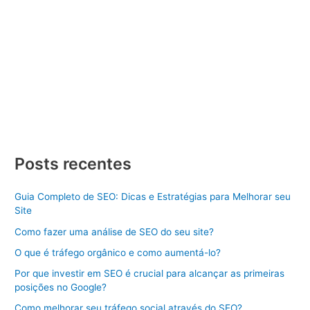
Criar Site
/ Por
Divulgue SEO
/
17/01/2024
/
3 minutos de
leitura
Criar Site Curitiba Criar Site Curitiba, criar um Site de Sucesso
Dicas e Estratégias Aprenda como criar um site de sucesso
com dicas e estratégias. Descubra os passos essenciais para
se destacar online. Criar Site Curitiba pode parecer uma tarefa
desafiadora, mas com o conhecimento certo e as estratégias
adequadas, você pode construir uma presença […]
Criar
Veja Mais »
Site
Posts recentes
Curitiba
Guia Completo de SEO: Dicas e Estratégias para Melhorar seu
Site
Como fazer uma análise de SEO do seu site?
O que é tráfego orgânico e como aumentá-lo?
Por que investir em SEO é crucial para alcançar as primeiras
posições no Google?
Como melhorar seu tráfego social através do SEO?