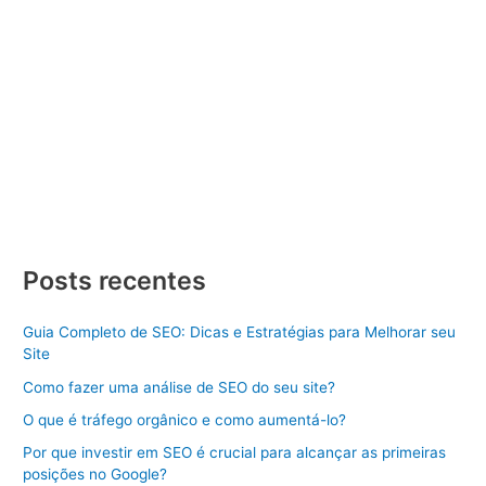
Criar Site
/ Por
Divulgue SEO
/
08/01/2024
/
3 minutos de
leitura
Criar Site Mato Grosso Criar Site Mato Grosso, criar um Site
de Sucesso Dicas e Estratégias Aprenda como criar um site de
sucesso com dicas e estratégias. Descubra os passos
essenciais para se destacar online. Criar Site Mato Grosso
pode parecer uma tarefa desafiadora, mas com o
conhecimento certo e as estratégias adequadas, você pode
[…]
Criar
Veja Mais »
Site
Posts recentes
Mato
Grosso
Guia Completo de SEO: Dicas e Estratégias para Melhorar seu
Site
Como fazer uma análise de SEO do seu site?
O que é tráfego orgânico e como aumentá-lo?
Por que investir em SEO é crucial para alcançar as primeiras
posições no Google?