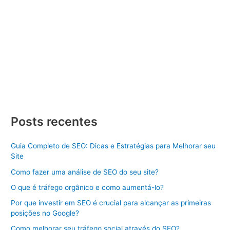
Criar Site
/ Por
Divulgue SEO
/
17/01/2024
/
3 minutos de
leitura
Criar Site Curitiba Criar Site Curitiba, criar um Site de Sucesso
Dicas e Estratégias Aprenda como criar um site de sucesso
com dicas e estratégias. Descubra os passos essenciais para
se destacar online. Criar Site Curitiba pode parecer uma tarefa
desafiadora, mas com o conhecimento certo e as estratégias
adequadas, você pode construir uma presença […]
Criar
Veja Mais »
Site
Posts recentes
Curitiba
Guia Completo de SEO: Dicas e Estratégias para Melhorar seu
Site
Como fazer uma análise de SEO do seu site?
O que é tráfego orgânico e como aumentá-lo?
Por que investir em SEO é crucial para alcançar as primeiras
posições no Google?
Como melhorar seu tráfego social através do SEO?