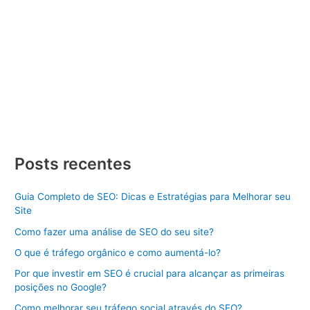
Criar Site
/ Por
Divulgue SEO
/
16/01/2024
/
3 minutos de
leitura
Criar Site Piauí Criar Site Piauí, criar um Site de Sucesso Dicas
e Estratégias Aprenda como criar um site de sucesso com
dicas e estratégias. Descubra os passos essenciais para se
destacar online. Criar Site Piauí pode parecer uma tarefa
desafiadora, mas com o conhecimento certo e as estratégias
adequadas, você pode construir uma presença […]
Criar
Veja Mais »
Site
Posts recentes
Piauí
Guia Completo de SEO: Dicas e Estratégias para Melhorar seu
Site
Como fazer uma análise de SEO do seu site?
O que é tráfego orgânico e como aumentá-lo?
Por que investir em SEO é crucial para alcançar as primeiras
posições no Google?
Como melhorar seu tráfego social através do SEO?