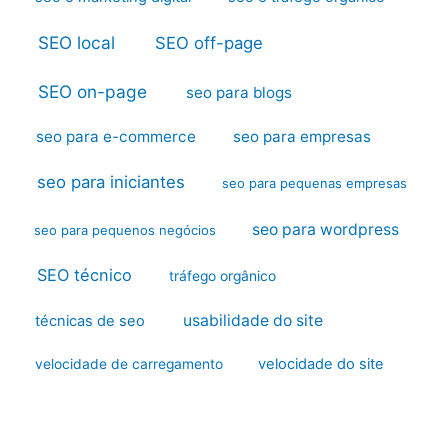
SEO local
SEO off-page
SEO on-page
seo para blogs
seo para e-commerce
seo para empresas
seo para iniciantes
seo para pequenas empresas
seo para wordpress
seo para pequenos negócios
SEO técnico
tráfego orgânico
usabilidade do site
técnicas de seo
velocidade do site
velocidade de carregamento