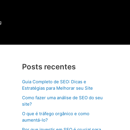
g
Posts recentes
Guia Completo de SEO: Dicas e
Estratégias para Melhorar seu Site
Como fazer uma análise de SEO do seu
site?
O que é tráfego orgânico e como
aumentá-lo?
Por que investir em SEO é crucial para