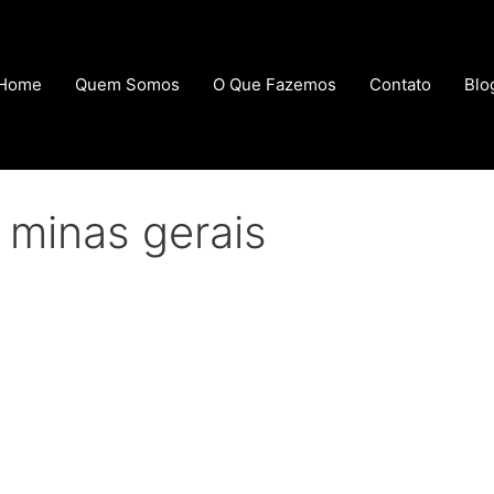
Home
Quem Somos
O Que Fazemos
Contato
Blo
e minas gerais