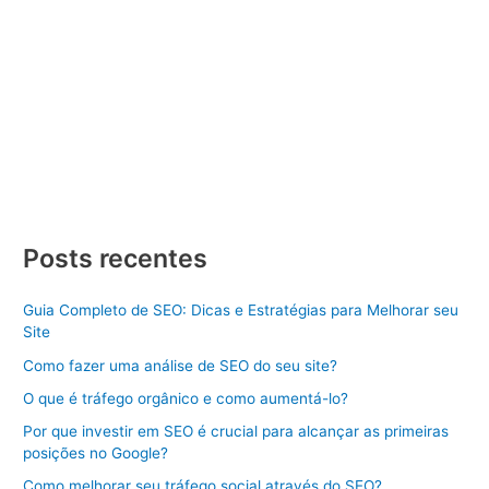
Criar Site
/ Por
Divulgue SEO
/
08/01/2024
/
3 minutos de
leitura
Criar Site Vitória Criar Site Vitória, criar um Site de Sucesso
Dicas e Estratégias Aprenda como criar um site de sucesso
com dicas e estratégias. Descubra os passos essenciais para
se destacar online. Criar Site Vitória pode parecer uma tarefa
desafiadora, mas com o conhecimento certo e as estratégias
adequadas, você pode construir uma presença […]
Criar
Veja Mais »
Site
Posts recentes
Vitória
Guia Completo de SEO: Dicas e Estratégias para Melhorar seu
Site
Como fazer uma análise de SEO do seu site?
O que é tráfego orgânico e como aumentá-lo?
Por que investir em SEO é crucial para alcançar as primeiras
posições no Google?
Como melhorar seu tráfego social através do SEO?