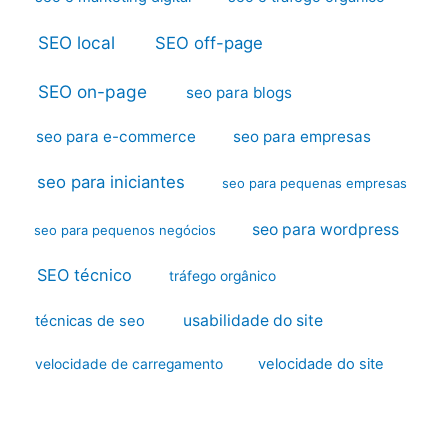
SEO local
SEO off-page
SEO on-page
seo para blogs
seo para e-commerce
seo para empresas
seo para iniciantes
seo para pequenas empresas
seo para wordpress
seo para pequenos negócios
SEO técnico
tráfego orgânico
usabilidade do site
técnicas de seo
velocidade do site
velocidade de carregamento