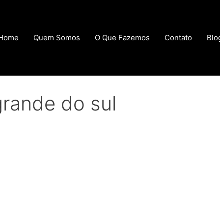
Home
Quem Somos
O Que Fazemos
Contato
Blo
grande do sul
ul