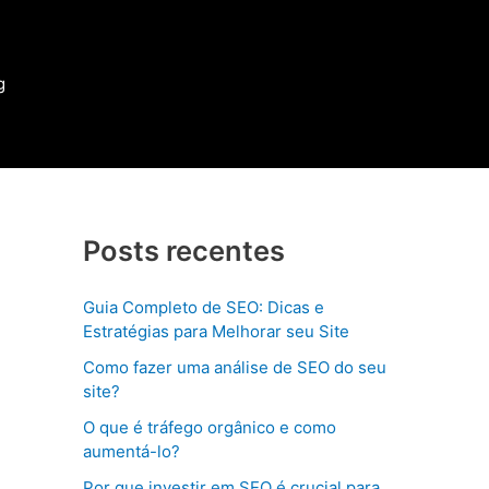
g
Posts recentes
Guia Completo de SEO: Dicas e
Estratégias para Melhorar seu Site
Como fazer uma análise de SEO do seu
site?
O que é tráfego orgânico e como
aumentá-lo?
Por que investir em SEO é crucial para