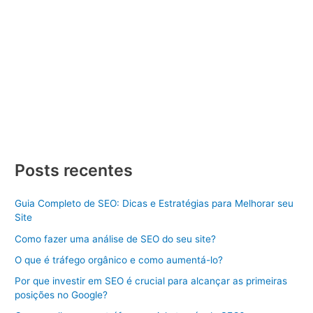
Seo Local
/ Por
Divulgue SEO
/
23/10/2023
/
2 minutos de
leitura
Divulga SEO Elevando a Reputação Online em Todo o Brasil O
Gerenciamento de Reputação Online é uma parte fundamental
da estratégia de marketing digital para empresas, marcas e
indivíduos nos dias de hoje. Manter uma reputação positiva na
internet é crucial, pois influencia diretamente na confiança do
público e, por consequência, no sucesso de um […]
Divulga
Veja Mais »
SEO
Posts recentes
Elevando
a
Reputação
Online
Guia Completo de SEO: Dicas e Estratégias para Melhorar seu
em
Site
Todo
o
Brasil
Como fazer uma análise de SEO do seu site?
O que é tráfego orgânico e como aumentá-lo?
Por que investir em SEO é crucial para alcançar as primeiras
posições no Google?