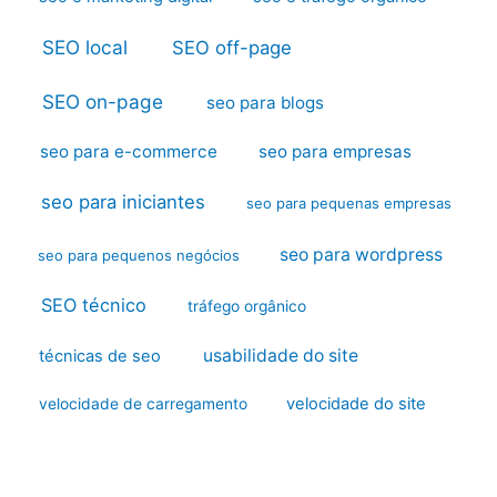
SEO local
SEO off-page
SEO on-page
seo para blogs
seo para e-commerce
seo para empresas
seo para iniciantes
seo para pequenas empresas
seo para wordpress
seo para pequenos negócios
SEO técnico
tráfego orgânico
usabilidade do site
técnicas de seo
velocidade do site
velocidade de carregamento