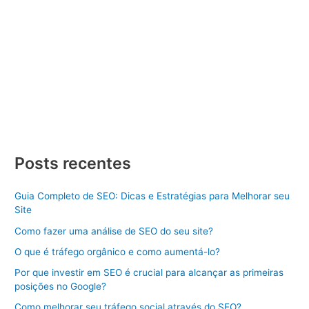
Criar Site
/ Por
Divulgue SEO
/
23/01/2024
/
3 minutos de
leitura
Criar Site Maceió Criar Site Maceió, criar um Site de Sucesso
Dicas e Estratégias Aprenda como criar um site de sucesso
com dicas e estratégias. Descubra os passos essenciais para
se destacar online. Criar Site Maceió pode parecer uma tarefa
desafiadora, mas com o conhecimento certo e as estratégias
adequadas, você pode construir uma presença […]
Criar
Veja Mais »
Site
Posts recentes
Maceió
Guia Completo de SEO: Dicas e Estratégias para Melhorar seu
Site
Como fazer uma análise de SEO do seu site?
O que é tráfego orgânico e como aumentá-lo?
Por que investir em SEO é crucial para alcançar as primeiras
posições no Google?
Como melhorar seu tráfego social através do SEO?