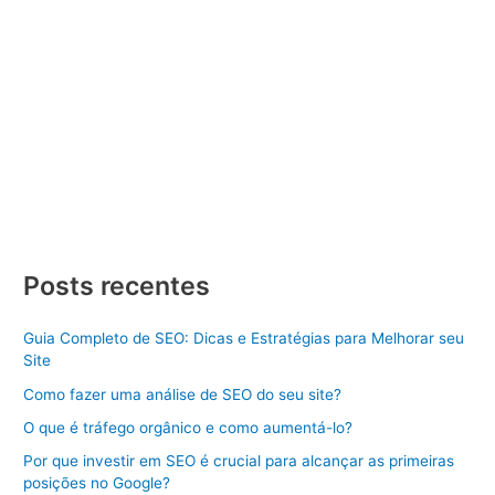
Criar Site
/ Por
Divulgue SEO
/
24/01/2024
/
3 minutos de
leitura
Criar Site Amazonas Criar Site Amazonas, criar um Site de
Sucesso Dicas e Estratégias Aprenda como criar um site de
sucesso com dicas e estratégias. Descubra os passos
essenciais para se destacar online. Criar Site Amazonas pode
parecer uma tarefa desafiadora, mas com o conhecimento
certo e as estratégias adequadas, você pode construir uma
presença […]
Criar
Veja Mais »
Site
Posts recentes
Amazonas
Guia Completo de SEO: Dicas e Estratégias para Melhorar seu
Site
Como fazer uma análise de SEO do seu site?
O que é tráfego orgânico e como aumentá-lo?
Por que investir em SEO é crucial para alcançar as primeiras
posições no Google?