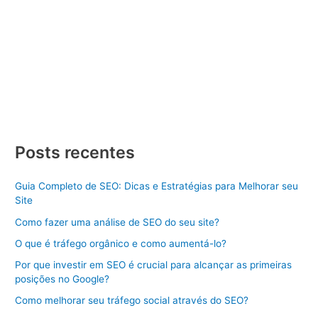
leitura
Criar Site Curitiba Criar Site Curitiba, criar um Site de Sucesso
Dicas e Estratégias Aprenda como criar um site de sucesso
com dicas e estratégias. Descubra os passos essenciais para
se destacar online. Criar Site Curitiba pode parecer uma tarefa
desafiadora, mas com o conhecimento certo e as estratégias
adequadas, você pode construir uma presença […]
Criar
Veja Mais »
Site
Posts recentes
Curitiba
Guia Completo de SEO: Dicas e Estratégias para Melhorar seu
Site
Como fazer uma análise de SEO do seu site?
O que é tráfego orgânico e como aumentá-lo?
Por que investir em SEO é crucial para alcançar as primeiras
posições no Google?
Como melhorar seu tráfego social através do SEO?