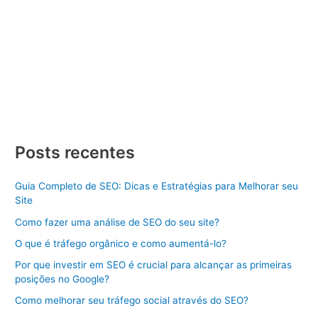
leitura
Criar Site Manaus Criar Site Manaus, criar um Site de Sucesso
Dicas e Estratégias Aprenda como criar um site de sucesso
com dicas e estratégias. Descubra os passos essenciais para
se destacar online. Criar Site Manaus pode parecer uma
tarefa desafiadora, mas com o conhecimento certo e as
estratégias adequadas, você pode construir uma presença […]
Criar
Veja Mais »
Site
Posts recentes
Manaus
Guia Completo de SEO: Dicas e Estratégias para Melhorar seu
Site
Como fazer uma análise de SEO do seu site?
O que é tráfego orgânico e como aumentá-lo?
Por que investir em SEO é crucial para alcançar as primeiras
posições no Google?
Como melhorar seu tráfego social através do SEO?