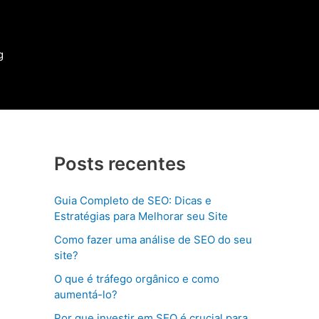
g
Posts recentes
Guia Completo de SEO: Dicas e
Estratégias para Melhorar seu Site
Como fazer uma análise de SEO do seu
site?
O que é tráfego orgânico e como
aumentá-lo?
Por que investir em SEO é crucial para