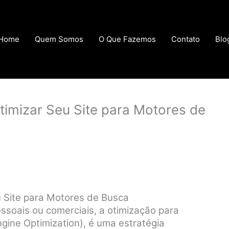
Home
Quem Somos
O Que Fazemos
Contato
Blo
timizar Seu Site para Motores de
u Site para Motores de Busca
essoais ou comerciais, a otimização para
gine Optimization), é uma estratégia