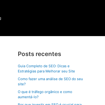
g
Posts recentes
Guia Completo de SEO: Dicas e
Estratégias para Melhorar seu Site
Como fazer uma análise de SEO do seu
site?
O que é tráfego orgânico e como
aumentá-lo?
Por que investir em SEO é crucial para