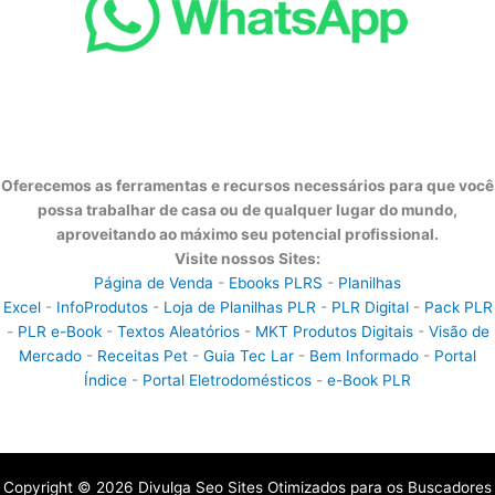
Oferecemos as ferramentas e recursos necessários para que você
possa trabalhar de casa ou de qualquer lugar do mundo,
aproveitando ao máximo seu potencial profissional.
Visite nossos Sites:
Página de Venda
-
Ebooks PLRS
-
Planilhas
Excel
-
InfoProdutos
-
Loja de Planilhas PLR
-
PLR Digital
-
Pack PLR
-
PLR e-Book
-
Textos Aleatórios
-
MKT Produtos Digitais
-
Visão de
Mercado
-
Receitas Pet
-
Guia Tec Lar
-
Bem Informado
-
Portal
Índice
-
Portal Eletrodomésticos
-
e-Book PLR
Copyright © 2026 Divulga Seo Sites Otimizados para os Buscadores