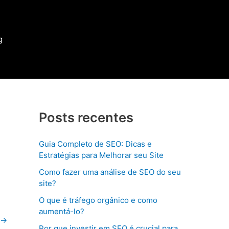
g
Posts recentes
Guia Completo de SEO: Dicas e
Estratégias para Melhorar seu Site
Como fazer uma análise de SEO do seu
site?
O que é tráfego orgânico e como
aumentá-lo?
→
Por que investir em SEO é crucial para