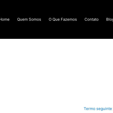
Home
Quem Somos
O Que Fazemos
Contato
Blo
Termo seguinte