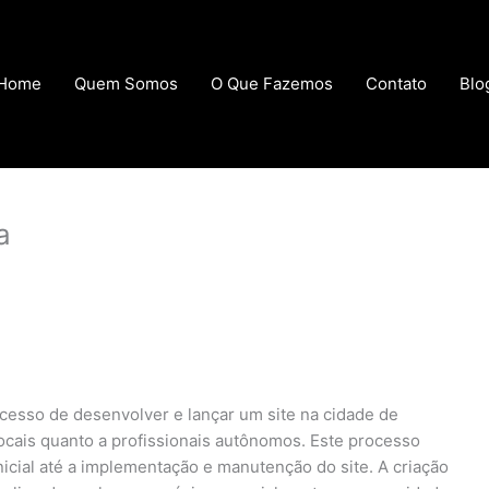
Home
Quem Somos
O Que Fazemos
Contato
Blo
a
ocesso de desenvolver e lançar um site na cidade de
ocais quanto a profissionais autônomos. Este processo
nicial até a implementação e manutenção do site. A criação