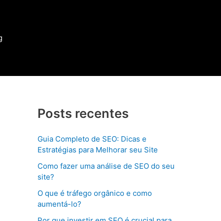
g
Posts recentes
Guia Completo de SEO: Dicas e
Estratégias para Melhorar seu Site
Como fazer uma análise de SEO do seu
site?
O que é tráfego orgânico e como
aumentá-lo?
Por que investir em SEO é crucial para